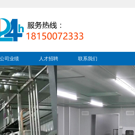
公司业绩
人才招聘
联系我们