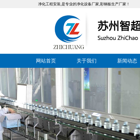
司,专业从事净化工程安装,是专业的净化设备厂家,彩钢板生产厂家！
网站首页
关于我们
新闻动态