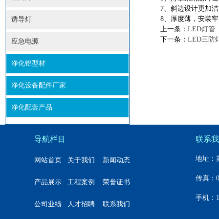
7、斜边设计更加
8、厚度薄，安装
诱导灯
上一条：
LED灯管
下一条：
LED三防
应急电源
净化铝型材
净化设备配件厂家
净化配套产品
导航栏目
联系我
地址：苏
网站首页
关于我们
新闻动态
传真：051
产品展示
工程案例
荣誉证书
手机：1
公司业绩
人才招聘
联系我们