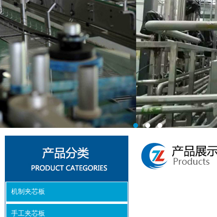
机制夹芯板
手工夹芯板