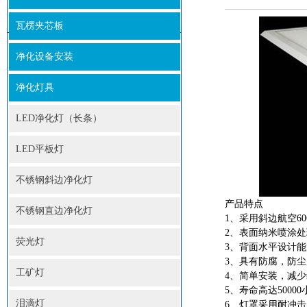
瓦楞夹芯板
净化设备安装
净化灯具
LED净化灯（长条）
LED平板灯
不锈钢斜边净化灯
产品特点
不锈钢直边净化灯
1、采用斜边航空6
2、表面纳米喷涂
荧光灯
3、背面水平设计
3、具有防腐，防
工矿灯
4、简单安装，减
5、寿命高达5000
泪滴灯
6、灯罩采用耐冲击