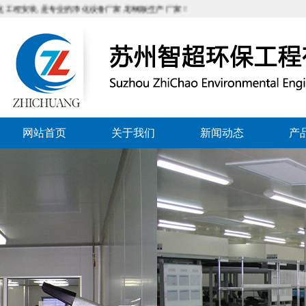
装,是专业的净化设备厂家,彩钢板生产厂家！
网站首页
关于我们
新闻动态
产