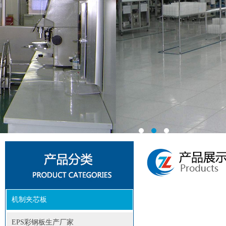
机制夹芯板
EPS彩钢板生产厂家