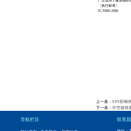
广泛适用于建筑物的
〔执行标准〕
JC/T869-2000
上一条：
EPS彩钢
下一条：
中空玻镁
导航栏目
联系我